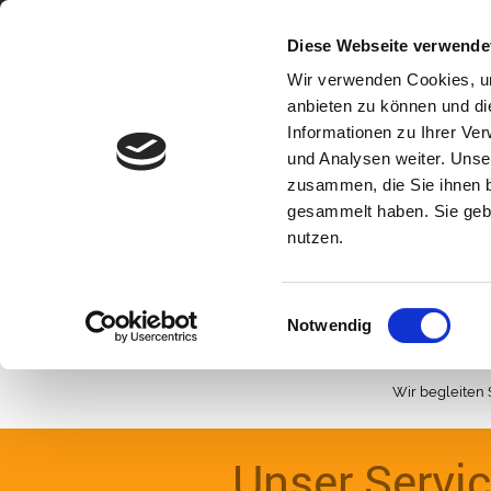
Diese Webseite verwende
Wir verwenden Cookies, um
anbieten zu können und di
Informationen zu Ihrer Ve
und Analysen weiter. Unse
Home
Über uns
Leistungen
zusammen, die Sie ihnen b
gesammelt haben. Sie gebe
Heizung
nutzen.
Einwilligungsauswahl
Notwendig
Wir begleiten 
Unser Servi