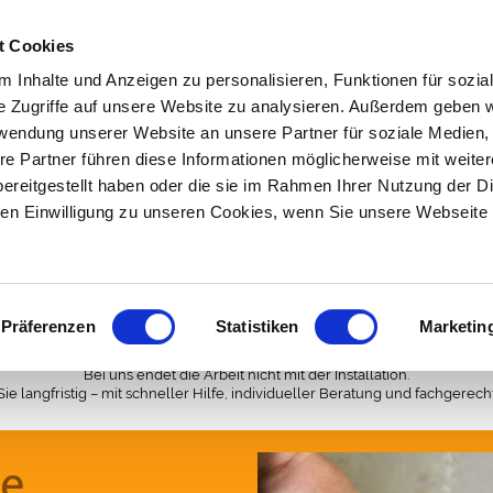
t Cookies
 Inhalte und Anzeigen zu personalisieren, Funktionen für sozia
e Zugriffe auf unsere Website zu analysieren. Außerdem geben w
rwendung unserer Website an unsere Partner für soziale Medien
re Partner führen diese Informationen möglicherweise mit weite
Kontakt
Stellenangebote
Unsere Partnerbetr
ereitgestellt haben oder die sie im Rahmen Ihrer Nutzung der D
n Einwilligung zu unseren Cookies, wenn Sie unsere Webseite 
Sanitär
Solar & Energie
Lüftung & Klima
Service
Service
Präferenzen
Statistiken
Marketin
persönlich & zuverlässig
Bei uns endet die Arbeit nicht mit der Installation.
Sie langfristig – mit schneller Hilfe, individueller Beratung und fachgerec
ce