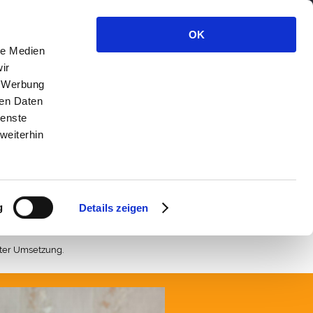
OK
le Medien
ir
, Werbung
ren Daten
iebe
Impressum
Datenschutz
ienste
weiterhin
Wartung
g
Details zeigen
hter Umsetzung.